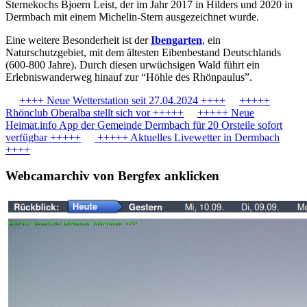
Sternekochs Bjoern Leist, der im Jahr 2017 in Hilders und 2020 in
Dermbach mit einem Michelin-Stern ausgezeichnet wurde.
Eine weitere Besonderheit ist der
Ibengarten
, ein
Naturschutzgebiet, mit dem ältesten Eibenbestand Deutschlands
(600-800 Jahre). Durch diesen urwüchsigen Wald führt ein
Erlebniswanderweg hinauf zur “Höhle des Rhönpaulus”.
++++ Neue Wetterstation seit 27.04.2024 ++++
+++++
Rhönclub Oberalba stellt sich vor +++++
+++++ Neue
Heimat.info App der Gemeinde Dermbach für 20 Orsteile sofort
verfügbar +++++
+++++ Aktuelles Livewetter in Dermbach
++++
Webcamarchiv von Bergfex anklicken