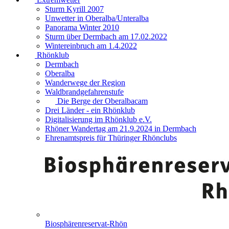
Sturm Kyrill 2007
Unwetter in Oberalba/Unteralba
Panorama Winter 2010
Sturm über Dermbach am 17.02.2022
Wintereinbruch am 1.4.2022
Rhönklub
Dermbach
Oberalba
Wanderwege der Region
Waldbrandgefahrenstufe
Die Berge der Oberalbacam
Drei Länder - ein Rhönklub
Digitalisierung im Rhönklub e.V.
Rhöner Wandertag am 21.9.2024 in Dermbach
Ehrenamtspreis für Thüringer Rhönclubs
Biosphärenreservat-Rhön