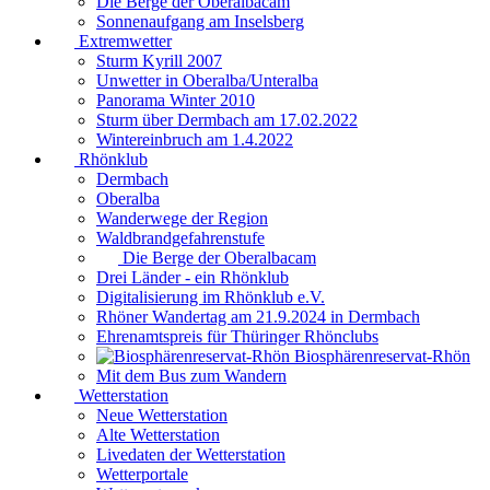
Die Berge der Oberalbacam
Sonnenaufgang am Inselsberg
Extremwetter
Sturm Kyrill 2007
Unwetter in Oberalba/Unteralba
Panorama Winter 2010
Sturm über Dermbach am 17.02.2022
Wintereinbruch am 1.4.2022
Rhönklub
Dermbach
Oberalba
Wanderwege der Region
Waldbrandgefahrenstufe
Die Berge der Oberalbacam
Drei Länder - ein Rhönklub
Digitalisierung im Rhönklub e.V.
Rhöner Wandertag am 21.9.2024 in Dermbach
Ehrenamtspreis für Thüringer Rhönclubs
Biosphärenreservat-Rhön
Mit dem Bus zum Wandern
Wetterstation
Neue Wetterstation
Alte Wetterstation
Livedaten der Wetterstation
Wetterportale