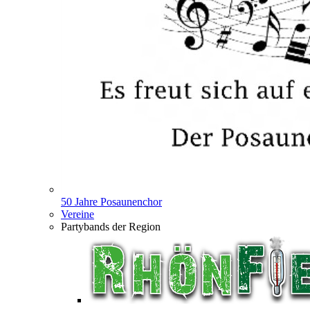
50 Jahre Posaunenchor
Vereine
Partybands der Region