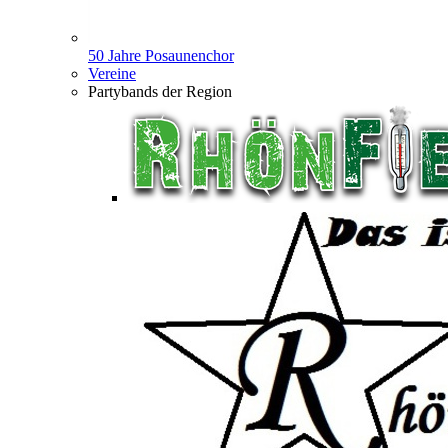
50 Jahre Posaunenchor
Vereine
Partybands der Region