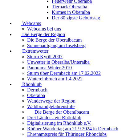
Feuerwehr Oberalba
Tierpark Oberalba
Kirmes in Oberalba
Der 80 zigste Geburtstag
Webcams
Webcams bei uns
Die Berge der Region
Die Berge der Oberalbacam
Sonnenaufgang am Inselsberg
Extremwetter
Sturm Kyrill 2007
Unwetter in Oberalba/Unteralba
Panorama Winter 2010
Sturm über Dermbach am 17.02.2022
Wintereinbruch am 1.4.2022
Rhönklub
Dermbach
Oberalba
Wanderwege der Region
Waldbrandgefahrenstufe
Die Berge der Oberalbacam
Drei Länder - ein Rhönklub
Digitalisierung im Rhönklub e.V.
Rhöner Wandertag am 21.9.2024 in Dermbach
Ehrenamtspreis für Thüringer Rhönclubs