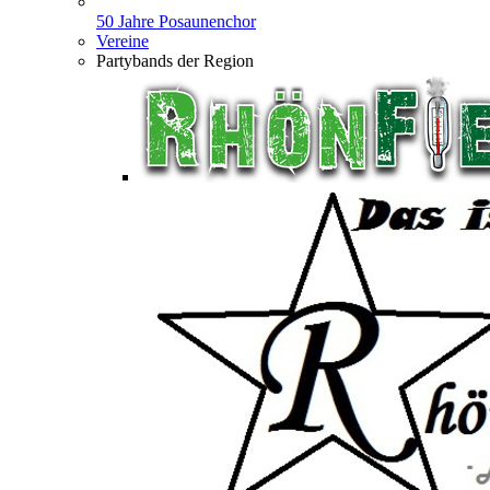
50 Jahre Posaunenchor
Vereine
Partybands der Region